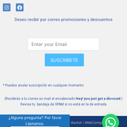
I
F
n
a
s
c
Deseo recibir por correo promociones y descuentos
t
e
a
b
g
o
r
o
a
k
m
SUSCRIBETE
* Puedes anular suscripción en cualquier momento
(Recibirás a tu correo un mail el encabezado
Hey! you just got a discount
)
Revisa tu bandeja de SPAM si no está en la de entrada
¿Alguna pregunta? Por favor
Medwalk Sitio desarrollado por Axolot / WebComparte
Llamanos.