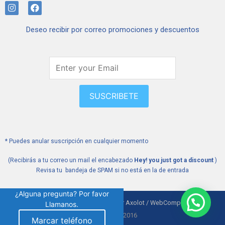
I
F
n
a
s
c
Deseo recibir por correo promociones y descuentos
t
e
a
b
g
o
r
o
a
k
m
SUSCRIBETE
* Puedes anular suscripción en cualquier momento
(Recibirás a tu correo un mail el encabezado
Hey! you just got a discount
)
Revisa tu bandeja de SPAM si no está en la de entrada
¿Alguna pregunta? Por favor
Medwalk Sitio desarrollado por Axolot / WebComparte
Llamanos.
Medwalk © 2016
Marcar teléfono