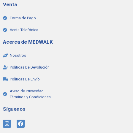
Venta
Forma de Pago
Venta Telefónica
Acerca de MEDWALK
Nosotros
Políticas De Devolución
Políticas De Envío
Aviso de Privacidad,
Términos y Condiciones
Síguenos
I
F
n
a
s
c