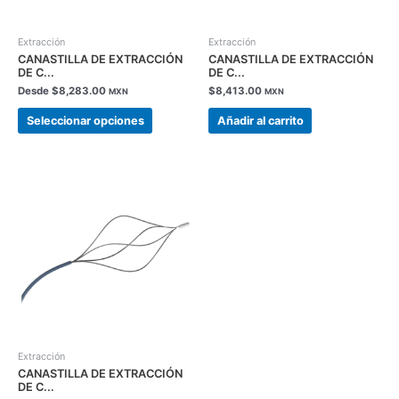
pueden
elegir
en
Extracción
Extracción
la
CANASTILLA DE EXTRACCIÓN
CANASTILLA DE EXTRACCIÓN
DE C...
DE C...
página
Desde
$
8,283.00
$
8,413.00
de
MXN
MXN
producto
Seleccionar opciones
Añadir al carrito
Extracción
CANASTILLA DE EXTRACCIÓN
DE C...