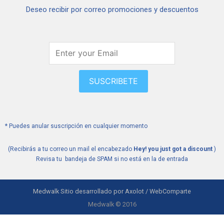
s
c
Deseo recibir por correo promociones y descuentos
t
e
a
b
g
o
r
o
a
k
m
SUSCRIBETE
* Puedes anular suscripción en cualquier momento
(Recibirás a tu correo un mail el encabezado
Hey! you just got a discount
)
Revisa tu bandeja de SPAM si no está en la de entrada
Medwalk Sitio desarrollado por Axolot / WebComparte
Medwalk © 2016