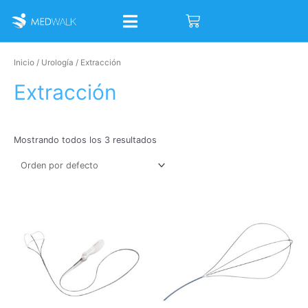
Ir
Cart
al
contenido
Inicio
/
Urología
/ Extracción
Extracción
Mostrando todos los 3 resultados
Este
producto
tiene
múltiples
variantes.
Las
opciones
se