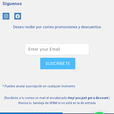
Síguenos
I
F
n
a
s
c
Deseo recibir por correo promociones y descuentos
t
e
a
b
g
o
r
o
a
k
m
SUSCRIBETE
* Puedes anular suscripción en cualquier momento
(Recibirás a tu correo un mail el encabezado
Hey! you just got a discount
)
Revisa tu bandeja de SPAM si no está en la de entrada