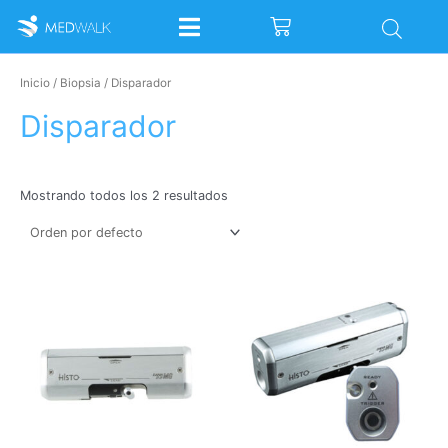
Ir
Cart
al
contenido
Inicio
/
Biopsia
/ Disparador
Disparador
Mostrando todos los 2 resultados