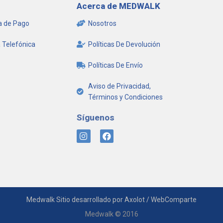
Acerca de MEDWALK
 de Pago
Nosotros
 Telefónica
Políticas De Devolución
Políticas De Envío
Aviso de Privacidad,
Términos y Condiciones
Síguenos
I
F
n
a
s
c
t
e
a
b
g
o
r
o
a
k
Medwalk Sitio desarrollado por Axolot / WebComparte
m
Medwalk © 2016