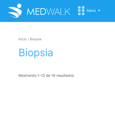
Ir
al
Menú
contenido
Inicio
/ Biopsia
Biopsia
Mostrando 1–12 de 16 resultados
Este
producto
tiene
múltiples
variantes.