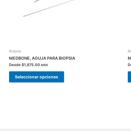
la
página
de
producto
Biopsia
B
MEDBONE, AGUJA PARA BIOPSIA
M
Desde
$
1,875.00
D
MXN
Seleccionar opciones