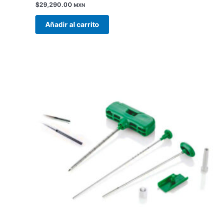
$
29,290.00
MXN
Añadir al carrito
Este
producto
tiene
múltiples
variantes.
Las
opciones
se
pueden
elegir
en
la
página
de
producto