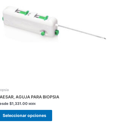
Las
opciones
se
pueden
elegir
en
la
página
de
producto
iopsia
AESAR, AGUJA PARA BIOPSIA
esde
$
1,331.00
MXN
Seleccionar opciones