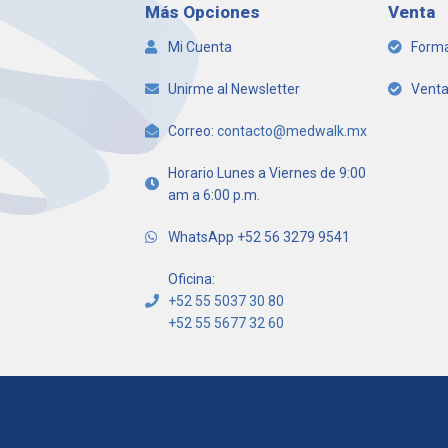
Más Opciones
Venta
Mi Cuenta
Forma
Unirme al Newsletter
Venta
Correo:
contacto@medwalk.mx
Horario Lunes a Viernes de 9:00
am a 6:00 p.m.
WhatsApp +52 56 3279 9541
Oficina:
+52 55 5037 30 80
+52 55 5677 32 60