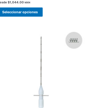
esde
$
1,044.00
MXN
Seleccionar opciones
Este
producto
tiene
múltiples
variantes.
Las
opciones
se
pueden
elegir
en
la
página
de
producto