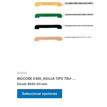
Las
opciones
se
pueden
elegir
en
la
página
de
producto
Biopsia
BIOCORE II MG, AGUJA TIPO TRU-...
Desde
$
940.00
MXN
Seleccionar opciones