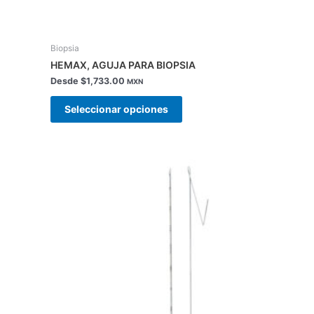
Biopsia
HEMAX, AGUJA PARA BIOPSIA
Desde
$
1,733.00
MXN
Seleccionar opciones
Este
producto
tiene
múltiples
variantes.
Las
opciones
se
pueden
elegir
en