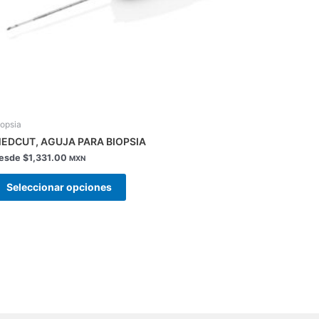
la
página
de
producto
iopsia
EDCUT, AGUJA PARA BIOPSIA
esde
$
1,331.00
MXN
Seleccionar opciones