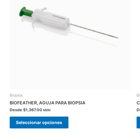
Las
opciones
se
pueden
elegir
en
la
página
de
producto
Biopsia
B
BIOFEATHER, AGUJA PARA BIOPSIA
C
Desde
$
1,367.00
D
MXN
Seleccionar opciones