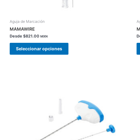
Aguja de Marcación
A
MAMAWIRE
M
Desde
$
821.00
D
MXN
Seleccionar opciones
Este
producto
tiene
múltiples
variantes.
Las
opciones
se
pueden
elegir
en