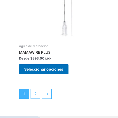
la
página
de
producto
Aguja de Marcación
MAMAWIRE PLUS
Desde
$
893.00
MXN
Seleccionar opciones
1
2
→