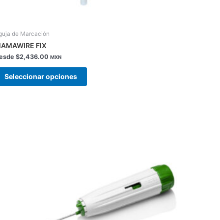
guja de Marcación
AMAWIRE FIX
esde
$
2,436.00
MXN
Seleccionar opciones
Este
producto
tiene
múltiples
variantes.
Las
opciones
se
pueden
elegir
en