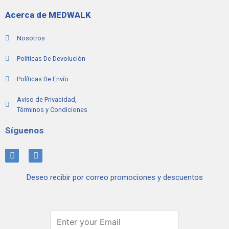
Acerca de MEDWALK
Nosotros
Políticas De Devolución
Políticas De Envío
Aviso de Privacidad,
Términos y Condiciones
Síguenos
I
F
n
a
s
c
Deseo recibir por correo promociones y descuentos
t
e
a
b
g
o
r
o
a
k
m