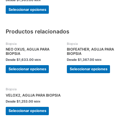
Desde
$
1,965.00
MXN
variantes.
Seleccionar opciones
Las
opciones
se
pueden
Productos relacionados
elegir
en
Este
Este
Biopsia
Biopsia
la
producto
producto
NEO OXUS, AGUJA PARA
BIOFEATHER, AGUJA PARA
página
tiene
tiene
BIOPSIA
BIOPSIA
de
múltiples
múltiples
Desde
$
1,633.00
Desde
$
1,367.00
MXN
MXN
producto
variantes.
variantes.
Seleccionar opciones
Seleccionar opciones
Las
Las
opciones
opciones
se
se
Este
pueden
pueden
Biopsia
producto
elegir
elegir
VELOX2, AGUJA PARA BIOPSIA
tiene
en
en
Desde
$
1,253.00
MXN
múltiples
la
la
variantes.
página
página
Seleccionar opciones
Las
de
de
opciones
producto
producto
se