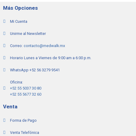
pueden
Más Opciones
elegir
en
Mi Cuenta
la
página
Unirme al Newsletter
de
producto
Correo:
contacto@medwalk.mx
Horario Lunes a Viernes de 9:00 am a 6:00 p.m.
WhatsApp +52 56 3279 9541
Oficina:
+52 55 5037 30 80
+52 55 5677 32 60
Venta
Forma de Pago
Venta Telefónica