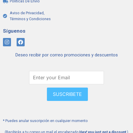
Políticas De Envío
Aviso de Privacidad,
Términos y Condiciones
Síguenos
I
F
n
a
s
c
Deseo recibir por correo promociones y descuentos
t
e
a
b
g
o
r
o
a
k
m
SUSCRIBETE
* Puedes anular suscripción en cualquier momento
(Recibirás a tu correo un mail el encabezado
Hey! you just got a discount
)