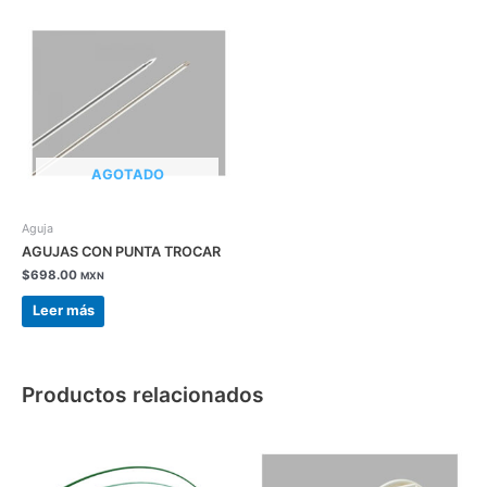
AGOTADO
Aguja
AGUJAS CON PUNTA TROCAR
$
698.00
MXN
Leer más
Productos relacionados
Este
producto
tiene