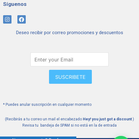
Síguenos
I
F
n
a
s
c
Deseo recibir por correo promociones y descuentos
t
e
a
b
g
o
r
o
a
k
m
SUSCRIBETE
* Puedes anular suscripción en cualquier momento
(Recibirás a tu correo un mail el encabezado
Hey! you just got a discount
)
Revisa tu bandeja de SPAM si no está en la de entrada