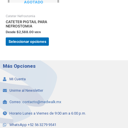
AGOTADO
pueden
elegir
en
Cateter Nefrostomia
la
CATETER PIGTAIL PARA
NEFROSTOMIA
página
Desde
$
2,588.00
de
MXN
producto
Seleccionar opciones
Más Opciones
Mi Cuenta
Unirme al Newsletter
Correo:
contacto@medwalk.mx
Horario Lunes a Viernes de 9:00 am a 6:00 p.m.
WhatsApp +52 56 3279 9541