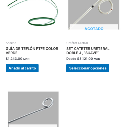
múltiples
variantes.
Las
opciones
se
AGOTADO
pueden
elegir
en
Acceso
Catéter Uretral
la
GUÍA DE TEFLÓN PTFE COLOR
SET CATETER URETERAL
VERDE
DOBLE J , “SUAVE”
página
$
1,243.00
Desde
$
3,121.00
de
MXN
MXN
producto
Añadir al carrito
Seleccionar opciones
Este
producto
tiene
múltiples
variantes.
Las
opciones
se