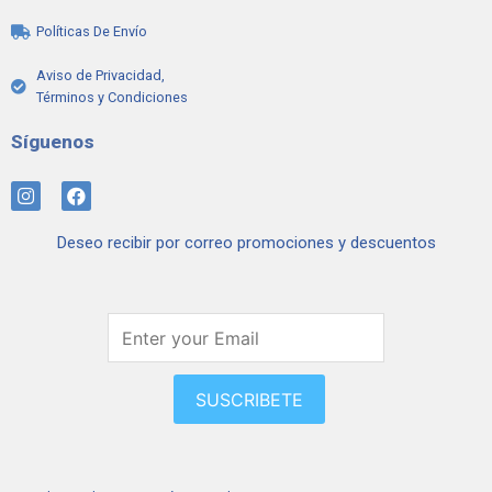
Políticas De Envío
Aviso de Privacidad,
Términos y Condiciones
Síguenos
I
F
n
a
s
c
Deseo recibir por correo promociones y descuentos
t
e
a
b
g
o
r
o
a
k
m
SUSCRIBETE