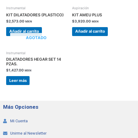
Instrumental
Aspiración
KIT DILATADORES (PLASTICO)
KIT AMEU PLUS
$
2,573.00
$
3,920.00
MXN
MXN
Añadir al carrito
Añadir al carrito
AGOTADO
Instrumental
DILATADORES HEGAR SET 14
PZAS.
$
1,427.00
MXN
Leer más
Más Opciones
Mi Cuenta
Unirme al Newsletter