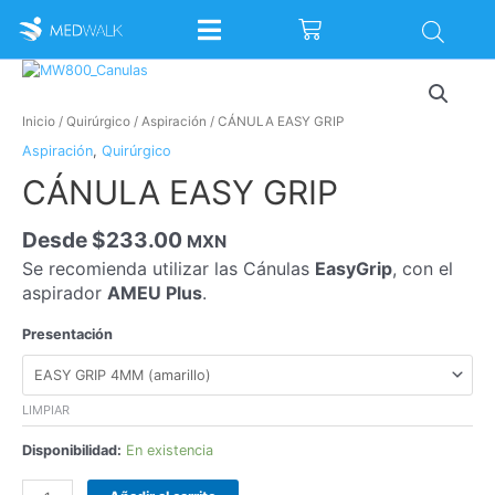
Ir
Cart
al
contenido
CÁNULA
EASY
GRIP
Inicio
/
Quirúrgico
/
Aspiración
/ CÁNULA EASY GRIP
cantidad
Aspiración
,
Quirúrgico
CÁNULA EASY GRIP
Desde
$
233.00
MXN
Se recomienda utilizar las Cánulas
EasyGrip
, con el
aspirador
AMEU Plus
.
Presentación
LIMPIAR
Disponibilidad:
En existencia