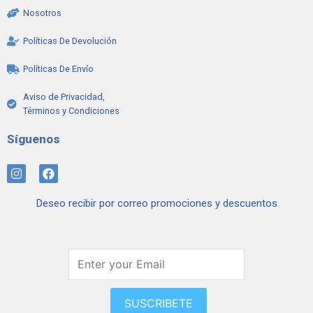
Nosotros
Políticas De Devolución
Políticas De Envío
Aviso de Privacidad,
Términos y Condiciones
Síguenos
I
F
n
a
s
c
Deseo recibir por correo promociones y descuentos
t
e
a
b
g
o
r
o
a
k
m
SUSCRIBETE