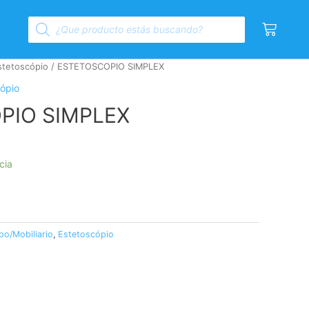
Products
Cart
search
stetoscópio
/ ESTETOSCOPIO SIMPLEX
ópio
PIO SIMPLEX
cia
po/Mobiliario
,
Estetoscópio