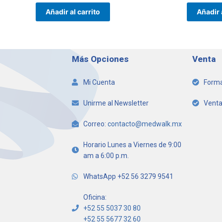
Añadir al carrito
Añadir 
Más Opciones
Venta
Mi Cuenta
Forma
Unirme al Newsletter
Venta
Correo:
contacto@medwalk.mx
Horario Lunes a Viernes de 9:00
am a 6:00 p.m.
WhatsApp +52 56 3279 9541
Oficina:
+52 55 5037 30 80
+52 55 5677 32 60