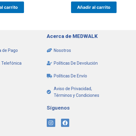
al carrito
Añadir al carrito
Acerca de MEDWALK
 de Pago
Nosotros
 Telefónica
Políticas De Devolución
Políticas De Envío
Aviso de Privacidad,
Términos y Condiciones
Síguenos
I
F
n
a
s
c