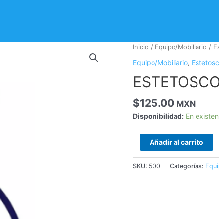
ESTETOSCOPIO
Inicio
/
Equipo/Mobiliario
/
E
SIMPLEX
Equipo/Mobiliario
,
Estetosc
cantidad
ESTETOSCO
$
125.00
MXN
Disponibilidad:
En existen
Añadir al carrito
SKU:
500
Categorías:
Equi