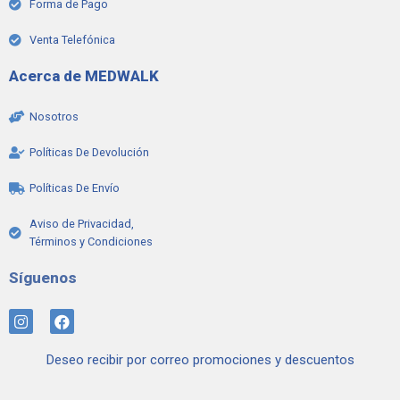
Forma de Pago
Venta Telefónica
Acerca de MEDWALK
Nosotros
Políticas De Devolución
Políticas De Envío
Aviso de Privacidad,
Términos y Condiciones
Síguenos
I
F
n
a
s
c
Deseo recibir por correo promociones y descuentos
t
e
a
b
g
o