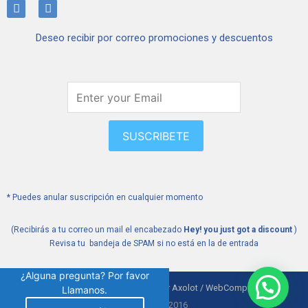
I
F
n
a
s
c
Deseo recibir por correo promociones y descuentos
t
e
a
b
g
o
r
o
a
k
m
SUSCRIBETE
* Puedes anular suscripción en cualquier momento
(Recibirás a tu correo un mail el encabezado
Hey! you just got a discount
)
Revisa tu bandeja de SPAM si no está en la de entrada
¿Alguna pregunta? Por favor
Medwalk Sitio desarrollado por Axolot / WebComparte
Llamanos.
Medwalk © 2016