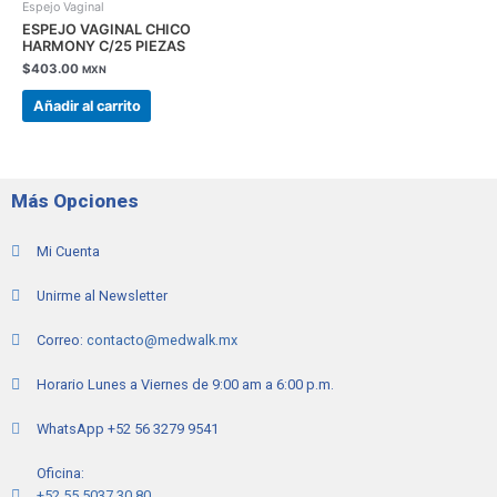
Espejo Vaginal
ESPEJO VAGINAL CHICO
HARMONY C/25 PIEZAS
$
403.00
MXN
Añadir al carrito
Más Opciones
Mi Cuenta
Unirme al Newsletter
Correo:
contacto@medwalk.mx
Horario Lunes a Viernes de 9:00 am a 6:00 p.m.
WhatsApp +52 56 3279 9541
Oficina:
+52 55 5037 30 80