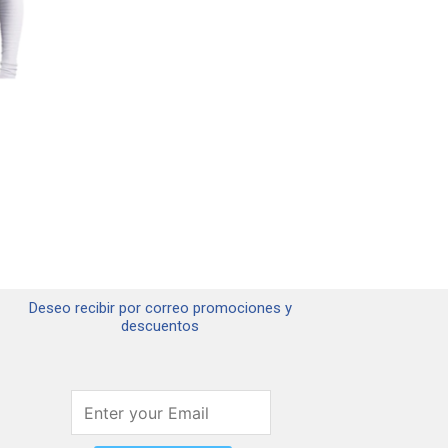
den
ir
ina
ducto
Deseo recibir por correo promociones y
descuentos