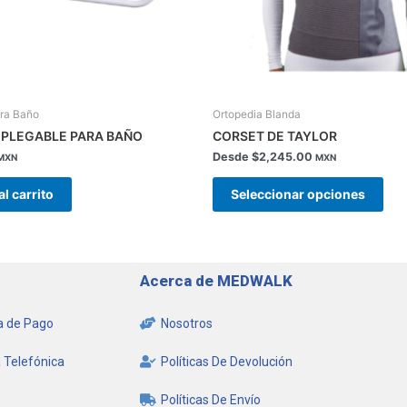
pue
eleg
en
la
pág
de
ara Baño
Ortopedia Blanda
pro
 PLEGABLE PARA BAÑO
CORSET DE TAYLOR
Desde
$
2,245.00
MXN
MXN
al carrito
Seleccionar opciones
Acerca de MEDWALK
 de Pago
Nosotros
 Telefónica
Políticas De Devolución
Políticas De Envío