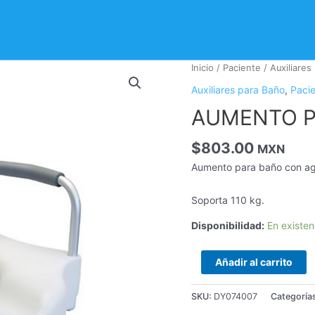
AUMENTO
Inicio
/
Paciente
/
Auxiliares
PARA
Auxiliares para Baño
,
Paci
BAÑO
AUMENTO P
cantidad
$
803.00
MXN
Aumento para baño con aga
Soporta 110 kg.
Disponibilidad:
En existen
Añadir al carrito
SKU:
DY074007
Categoría