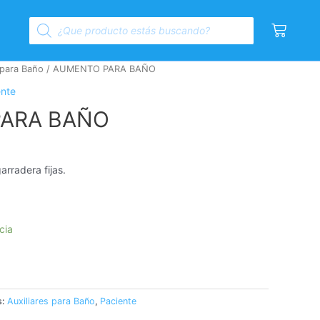
Products
Cart
search
 para Baño
/ AUMENTO PARA BAÑO
ente
ARA BAÑO
rradera fijas.
cia
s:
Auxiliares para Baño
,
Paciente