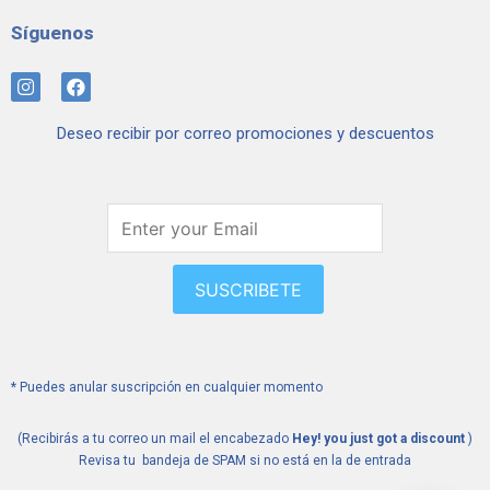
Síguenos
I
F
n
a
s
c
Deseo recibir por correo promociones y descuentos
t
e
a
b
g
o
r
o
a
k
m
SUSCRIBETE
* Puedes anular suscripción en cualquier momento
(Recibirás a tu correo un mail el encabezado
Hey! you just got a discount
)
Revisa tu bandeja de SPAM si no está en la de entrada