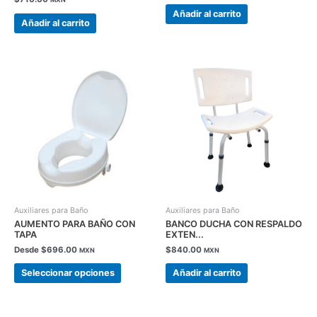
Añadir al carrito
Añadir al carrito
Este
producto
tiene
múltiples
variantes.
Las
opciones
se
pueden
elegir
en
Auxiliares para Baño
Auxiliares para Baño
la
AUMENTO PARA BAÑO CON
BANCO DUCHA CON RESPALDO
TAPA
EXTEN...
página
Desde
$
696.00
$
840.00
de
MXN
MXN
producto
Seleccionar opciones
Añadir al carrito