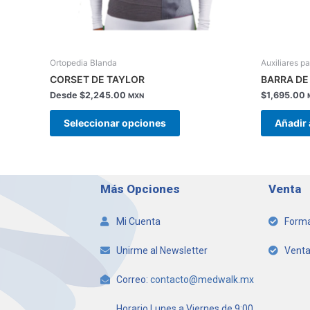
en
la
página
de
Ortopedia Blanda
Auxiliares p
producto
CORSET DE TAYLOR
BARRA DE
Desde
$
2,245.00
$
1,695.00
MXN
Seleccionar opciones
Añadir 
Más Opciones
Venta
Mi Cuenta
Forma
Unirme al Newsletter
Venta
Correo:
contacto@medwalk.mx
Horario Lunes a Viernes de 9:00