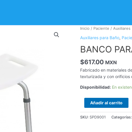
BANCO
Inicio
/
Paciente
/
Auxiliares
PARA
Auxiliares para Baño
,
Paci
BAÑO
BANCO PAR
SIN
RESPALDO
cantidad
$
617.00
MXN
Fabricado en materiales de
texturizada y con orificios
Disponibilidad:
En existen
Añadir al carrito
SKU:
SPD9001
Categorías