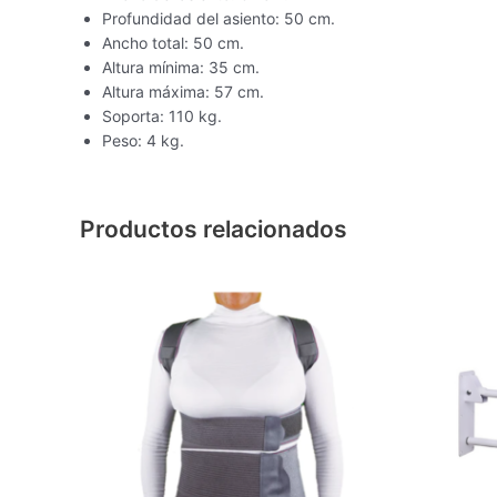
Profundidad del asiento: 50 cm.
Ancho total: 50 cm.
Altura mínima: 35 cm.
Altura máxima: 57 cm.
Soporta: 110 kg.
Peso: 4 kg.
Productos relacionados
Este
producto
tiene
múltiples
variantes.
Las
opciones
se
pueden
elegir