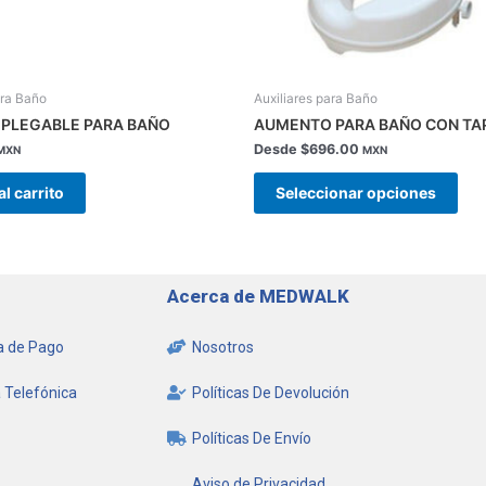
en
la
pág
de
ara Baño
Auxiliares para Baño
pro
 PLEGABLE PARA BAÑO
AUMENTO PARA BAÑO CON TA
Desde
$
696.00
MXN
MXN
al carrito
Seleccionar opciones
Acerca de MEDWALK
 de Pago
Nosotros
 Telefónica
Políticas De Devolución
Políticas De Envío
Aviso de Privacidad,