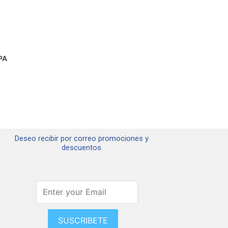
ina
ducto
PA
Deseo recibir por correo promociones y
descuentos
SUSCRIBETE