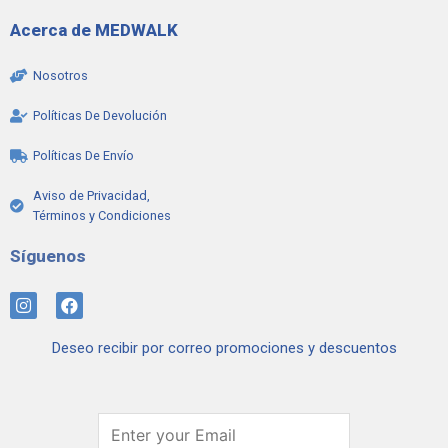
Acerca de MEDWALK
Nosotros
Políticas De Devolución
Políticas De Envío
Aviso de Privacidad,
Términos y Condiciones
Síguenos
I
F
n
a
s
c
Deseo recibir por correo promociones y descuentos
t
e
a
b
g
o
r
o
a
k
m