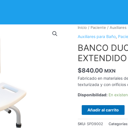
BANCO
Inicio
/
Paciente
/
Auxiliares
DUCHA
Auxiliares para Baño
,
Paci
CON
BANCO DUC
RESPALDO
EXTENDIDO
EXTENDIDO
cantidad
$
840.00
MXN
Fabricado en materiales de
texturizada y con orificios
Disponibilidad:
En existen
Añadir al carrito
SKU:
SPD9002
Categorías