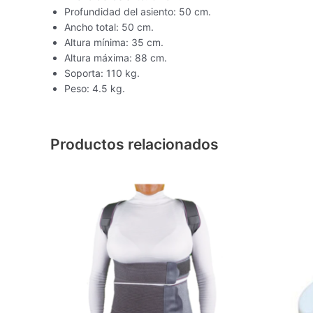
Profundidad del asiento: 50 cm.
Ancho total: 50 cm.
Altura mínima: 35 cm.
Altura máxima: 88 cm.
Soporta: 110 kg.
Peso: 4.5 kg.
Productos relacionados
Este
producto
tiene
múltiples
variantes.
Las
opciones
se
pueden
elegir