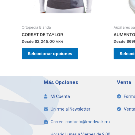
en
la
página
de
Ortopedia Blanda
Auxiliares p
producto
CORSET DE TAYLOR
AUMENTO 
Desde
$
2,245.00
Desde
$
69
MXN
Seleccionar opciones
Selecc
Más Opciones
Venta
Mi Cuenta
Forma
Unirme al Newsletter
Venta
Correo:
contacto@medwalk.mx
Horario Lunes a Viernes de 9:00