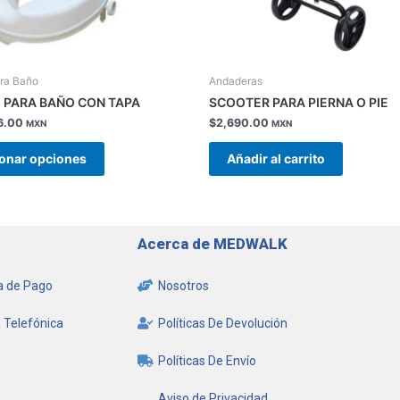
en
la
página
de
ara Baño
Andaderas
producto
PARA BAÑO CON TAPA
SCOOTER PARA PIERNA O PIE
6.00
$
2,690.00
MXN
MXN
ionar opciones
Añadir al carrito
Acerca de MEDWALK
 de Pago
Nosotros
 Telefónica
Políticas De Devolución
Políticas De Envío
Aviso de Privacidad,