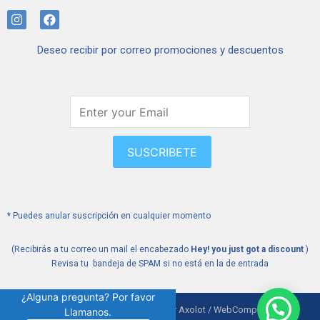
I
F
n
a
s
c
Deseo recibir por correo promociones y descuentos
t
e
a
b
g
o
r
o
a
k
m
SUSCRIBETE
* Puedes anular suscripción en cualquier momento
(Recibirás a tu correo un mail el encabezado
Hey! you just got a discount
)
Revisa tu bandeja de SPAM si no está en la de entrada
¿Alguna pregunta? Por favor
Medwalk Sitio desarrollado por Axolot / WebComparte
Llamanos.