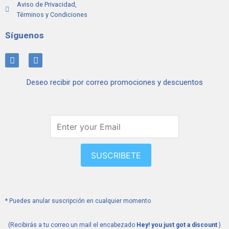
Aviso de Privacidad,
Términos y Condiciones
Síguenos
I
F
n
a
s
c
Deseo recibir por correo promociones y descuentos
t
e
a
b
g
o
r
o
a
k
m
SUSCRIBETE
* Puedes anular suscripción en cualquier momento
(Recibirás a tu correo un mail el encabezado
Hey! you just got a discount
)