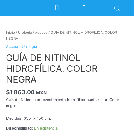
Ir
Cart
al
contenido
GUÍA
DE
NITINOL
Inicio
/
Urología
/
Acceso
/ GUÍA DE NITINOL HIDROFÍLICA, COLOR
HIDROFÍLICA,
NEGRA
COLOR
Acceso
,
Urología
NEGRA
cantidad
GUÍA DE NITINOL
HIDROFÍLICA, COLOR
NEGRA
$
1,863.00
MXN
Guia de Nitinol con revestimiento hidrofílico punta recta .Color
negro.
Medidas: 035″ x 150 cm.
Disponibilidad:
En existencia