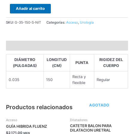
Añadir al carrito
SKU:
G-35-150-S-NIT
Categorías:
Acceso
,
Urología
Descripción
DIÁMETRO
LONGITUD
RIGIDEZ DEL
PUNTA
(PULGADAS)
(CM)
CUERPO
Recta y
0.035
150
Regular
flexible
AGOTADO
Productos relacionados
Acceso
Dilatadores
CATETER BALON PARA
GUÍA HIBRIDA FLUENZ
DILATACION URETRAL
$
2,171.00
MXN