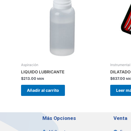
Aspiración
Instrumental
LIQUIDO LUBRICANTE
DILATADO
$
213.00
$
637.00
MXN
MX
Añadir al carrito
Leer m
Más Opciones
Venta