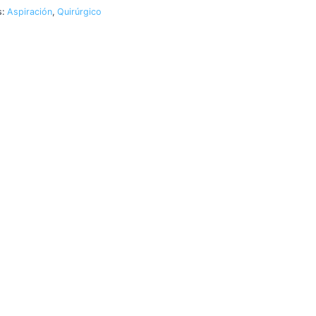
s:
Aspiración
,
Quirúrgico