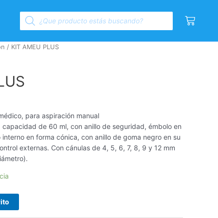
Products
Cart
search
ón
/ KIT AMEU PLUS
LUS
 médico, para aspiración manual
e, capacidad de 60 ml, con anillo de seguridad, émbolo en
interno en forma cónica, con anillo de goma negro en su
control externas. Con cánulas de 4, 5, 6, 7, 8, 9 y 12 mm
iámetro).
cia
ito