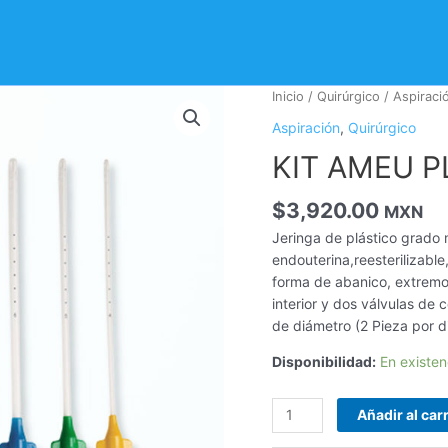
KIT
Inicio
/
Quirúrgico
/
Aspiraci
AMEU
Aspiración
,
Quirúrgico
PLUS
KIT AMEU P
cantidad
$
3,920.00
MXN
Jeringa de plástico grado
endouterina,reesterilizabl
forma de abanico, extremo 
interior y dos válvulas de 
de diámetro (2 Pieza por d
Disponibilidad:
En existen
Añadir al carr