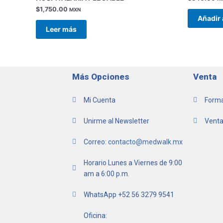
$
1,750.00
MXN
Añadir 
Leer más
Más Opciones
Venta
Mi Cuenta
Forma
Unirme al Newsletter
Venta
Correo:
contacto@medwalk.mx
Horario Lunes a Viernes de 9:00
am a 6:00 p.m.
WhatsApp +52 56 3279 9541
Oficina: