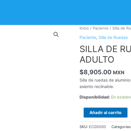
SILLA
Inicio
/
Paciente
/
Silla de R
DE
Paciente
,
Silla de Ruedas
RUEDAS
SILLA DE R
DE
PCA
ADULTO
PARA
ADULTO
$
8,905.00
MXN
cantidad
Silla de ruedas de alumini
asiento reclinable.
Disponibilidad:
En existen
Añadir al carrito
SKU:
ECG5000
Categorías