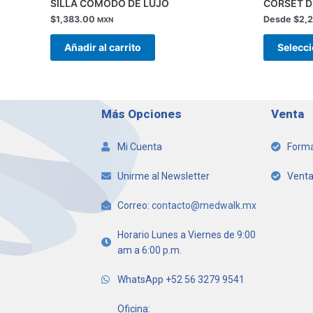
SILLA COMODO DE LUJO
CORSET D
$
1,383.00
Desde
$
2,
MXN
Añadir al carrito
Selecc
Más Opciones
Venta
Mi Cuenta
Forma
Unirme al Newsletter
Venta
Correo:
contacto@medwalk.mx
Horario Lunes a Viernes de 9:00
am a 6:00 p.m.
WhatsApp +52 56 3279 9541
Oficina: