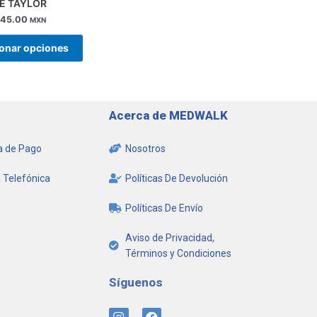
E TAYLOR
245.00
MXN
ionar opciones
Acerca de MEDWALK
 de Pago
Nosotros
 Telefónica
Políticas De Devolución
Políticas De Envío
Aviso de Privacidad,
Términos y Condiciones
Síguenos
I
F