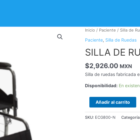
SILLA
Inicio
/
Paciente
/
Silla de R
DE
Paciente
,
Silla de Ruedas
RUEDASEN
SILLA DE 
ACERO
cantidad
$
2,926.00
MXN
Silla de ruedas fabricada e
Disponibilidad:
En existen
Añadir al carrito
SKU:
ECG800-N
Categoría