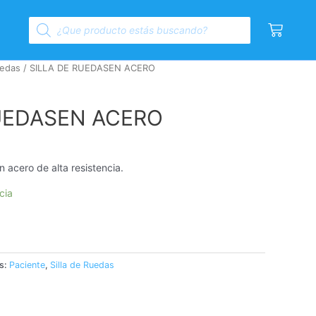
Products
Cart
search
uedas
/ SILLA DE RUEDASEN ACERO
RUEDASEN ACERO
n acero de alta resistencia.
cia
s:
Paciente
,
Silla de Ruedas