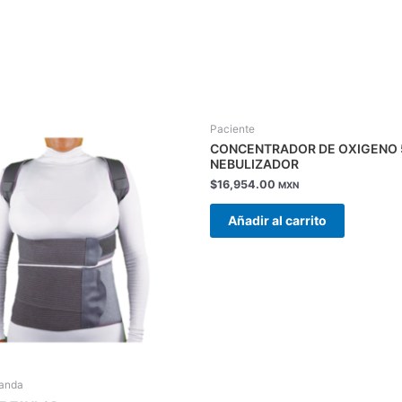
Este
Paciente
producto
CONCENTRADOR DE OXIGENO 
tiene
NEBULIZADOR
múltiples
$
16,954.00
MXN
variantes.
Las
Añadir al carrito
opciones
se
pueden
elegir
en
la
página
de
landa
producto