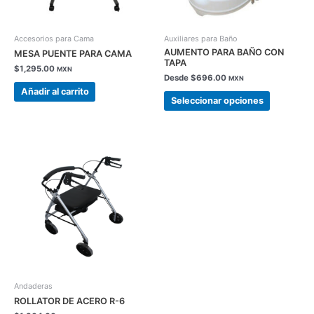
pueden
elegir
en
Accesorios para Cama
Auxiliares para Baño
la
AUMENTO PARA BAÑO CON
MESA PUENTE PARA CAMA
TAPA
página
$
1,295.00
MXN
Desde
$
696.00
de
MXN
Añadir al carrito
producto
Seleccionar opciones
Andaderas
ROLLATOR DE ACERO R-6