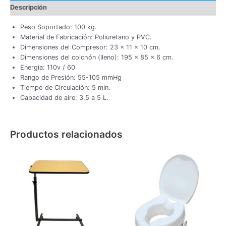
Descripción
Peso Soportado: 100 kg.
Material de Fabricación: Poliuretano y PVC.
Dimensiones del Compresor: 23 x 11 x 10 cm.
Dimensiones del colchón (lleno): 195 x 85 x 6 cm.
Energía: 110v / 60
Rango de Presión: 55-105 mmHg
Tiempo de Circulación: 5 min.
Capacidad de aire: 3.5 a 5 L.
Productos relacionados
Este
producto
tiene
múltiples
variantes.
Las
opciones
se