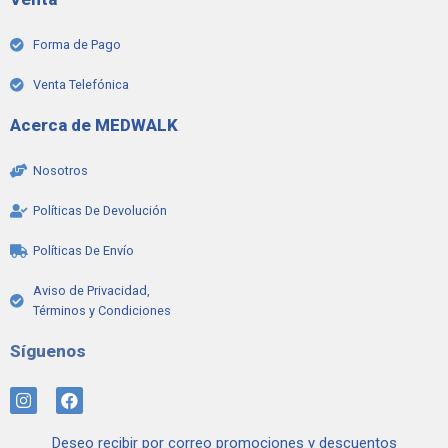
Forma de Pago
Venta Telefónica
Acerca de MEDWALK
Nosotros
Políticas De Devolución
Políticas De Envío
Aviso de Privacidad,
Términos y Condiciones
Síguenos
I
F
n
a
s
c
Deseo recibir por correo promociones y descuentos
t
e